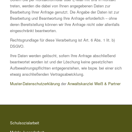
treten, werden die dabei von Ihnen angegebenen Daten zur
Bearbeitung Ihrer Anfrage genutzt. Die Angabe der Daten ist zur
Bearbeitung und Beantwortung Ihre Anfrage erforderlich – ohne
deren Bereitstellung können wir Ihre Anfrage nicht oder allenfalls
eingeschränkt beantworten.
Rechtsgrundlage für diese Verarbeitung ist Art. 6 Abs. 1 lit. b)
DSGVO.
Ihre Daten werden gelöscht, sofern Ihre Anfrage abschließend
beantwortet worden ist und der Löschung keine gesetzlichen
Aufbewahrungspflichten entgegenstehen, wie bspw. bei einer sich
etwaig anschließenden Vertragsabwicklung.
Muster-Datenschutzerklärung
der
Anwaltskanzlei Weiß & Partner
Schulsozialarbeit